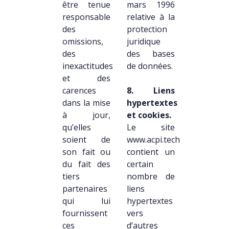
être tenue
mars 1996
responsable
relative à la
des
protection
omissions,
juridique
des
des bases
inexactitudes
de données.
et des
carences
8. Liens
dans la mise
hypertextes
à jour,
et cookies.
qu’elles
Le site
soient de
www.acpi.tech
son fait ou
contient un
du fait des
certain
tiers
nombre de
partenaires
liens
qui lui
hypertextes
fournissent
vers
ces
d’autres