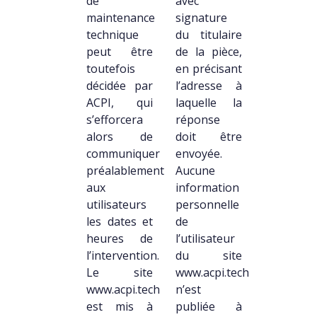
de
avec
maintenance
signature
technique
du titulaire
peut être
de la pièce,
toutefois
en précisant
décidée par
l’adresse à
ACPI, qui
laquelle la
s’efforcera
réponse
alors de
doit être
communiquer
envoyée.
préalablement
Aucune
aux
information
utilisateurs
personnelle
les dates et
de
heures de
l’utilisateur
l’intervention.
du site
Le site
www.acpi.tech
www.acpi.tech
n’est
est mis à
publiée à