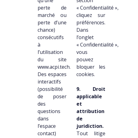
qu’une
section
perte de
« Confidentialité »,
marché ou
cliquez sur
perte d’une
préférences.
chance)
Dans
consécutifs
l’onglet
à
« Confidentialité »,
l’utilisation
vous
du site
pouvez
www.acpi.tech.
bloquer les
Des espaces
cookies.
interactifs
(possibilité
9. Droit
de poser
applicable
des
et
questions
attribution
dans
de
l’espace
juridiction.
contact)
Tout litige