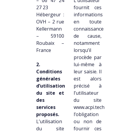
– 06 47 24
L’utilisateur
27 23
fournit ces
Hébergeur :
informations
OVH – 2 rue
en toute
Kellermann
connaissance
– 59100
de cause,
Roubaix –
notamment
France
lorsqu’il
procède par
2.
lui-même à
Conditions
leur saisie. Il
générales
est alors
d’utilisation
précisé à
du site et
l’utilisateur
des
du site
services
www.acpi.tech
proposés.
l’obligation
L’utilisation
ou non de
du site
fournir ces