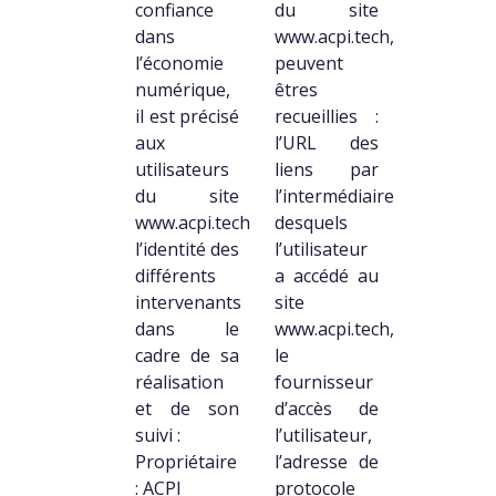
confiance
du site
dans
www.acpi.tech,
l’économie
peuvent
numérique,
êtres
il est précisé
recueillies :
aux
l’URL des
utilisateurs
liens par
du site
l’intermédiaire
www.acpi.tech
desquels
l’identité des
l’utilisateur
différents
a accédé au
intervenants
site
dans le
www.acpi.tech,
cadre de sa
le
réalisation
fournisseur
et de son
d’accès de
suivi :
l’utilisateur,
Propriétaire
l’adresse de
: ACPI
protocole