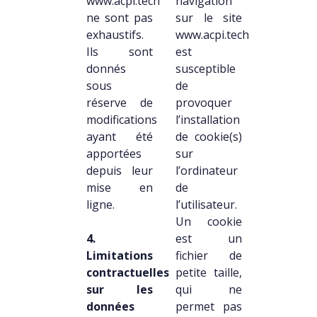
www.acpi.tech
navigation
ne sont pas
sur le site
exhaustifs.
www.acpi.tech
Ils sont
est
donnés
susceptible
sous
de
réserve de
provoquer
modifications
l’installation
ayant été
de cookie(s)
apportées
sur
depuis leur
l’ordinateur
mise en
de
ligne.
l’utilisateur.
Un cookie
4.
est un
Limitations
fichier de
contractuelles
petite taille,
sur les
qui ne
données
permet pas