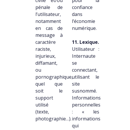
civile et/ou
pour la
pénale de
confiance
l’utilisateur,
dans
notamment
l’économie
en cas de
numérique.
message à
caractère
11. Lexique.
raciste,
Utilisateur :
injurieux,
Internaute
diffamant,
se
ou
connectant,
pornographique,
utilisant le
quel que
site
soit le
susnommé.
support
Informations
utilisé
personnelles
(texte,
: « les
photographie…).
informations
qui