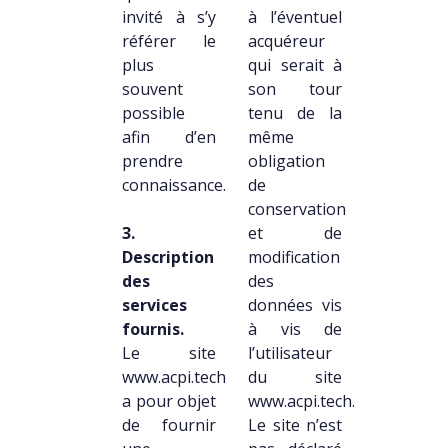
invité à s’y
à l’éventuel
référer le
acquéreur
plus
qui serait à
souvent
son tour
possible
tenu de la
afin d’en
même
prendre
obligation
connaissance.
de
conservation
3.
et de
Description
modification
des
des
services
données vis
fournis.
à vis de
Le site
l’utilisateur
www.acpi.tech
du site
a pour objet
www.acpi.tech.
de fournir
Le site n’est