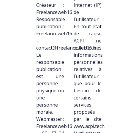
Créateur :
Internet (IP)
Freelanceweb16
de
Responsable
l’utilisateur.
publication :
En tout état
Freelanceweb16
de cause
–
ACPI ne
contact@freelanceweb16.fr
collecte des
Le
informations
responsable
personnelles
publication
relatives à
est une
l’utilisateur
personne
que pour le
physique ou
besoin de
une
certains
personne
services
morale.
proposés
Webmaster :
par le site
Freelanceweb16
www.acpi.tech.