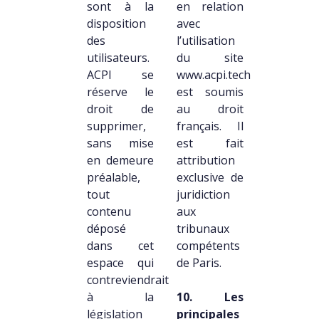
sont à la
en relation
disposition
avec
des
l’utilisation
utilisateurs.
du site
ACPI se
www.acpi.tech
réserve le
est soumis
droit de
au droit
supprimer,
français. Il
sans mise
est fait
en demeure
attribution
préalable,
exclusive de
tout
juridiction
contenu
aux
déposé
tribunaux
dans cet
compétents
espace qui
de Paris.
contreviendrait
à la
10. Les
législation
principales