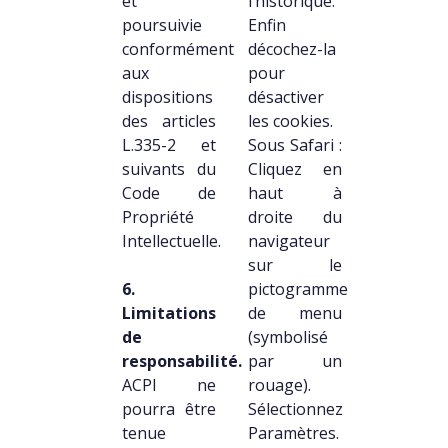
et
l’historique.
poursuivie
Enfin
conformément
décochez-la
aux
pour
dispositions
désactiver
des articles
les cookies.
L.335-2 et
Sous Safari :
suivants du
Cliquez en
Code de
haut à
Propriété
droite du
Intellectuelle.
navigateur
sur le
6.
pictogramme
Limitations
de menu
de
(symbolisé
responsabilité.
par un
ACPI ne
rouage).
pourra être
Sélectionnez
tenue
Paramètres.